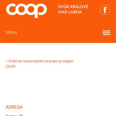
Menu
« Vrátit se na kompletní seznam prodejen
COOP
ADRESA