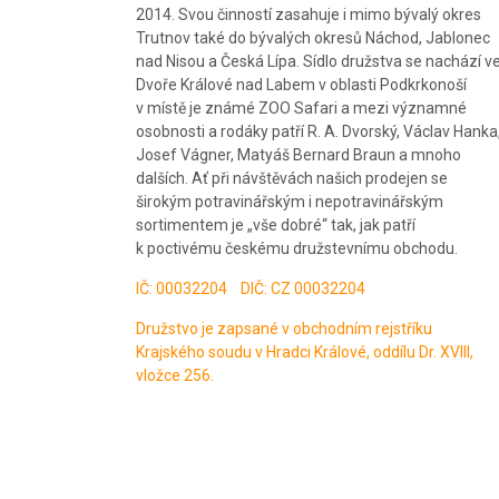
2014. Svou činností zasahuje i mimo bývalý okres
Trutnov také do bývalých okresů Náchod, Jablonec
nad Nisou a Česká Lípa. Sídlo družstva se nachází v
Dvoře Králové nad Labem v oblasti Podkrkonoší
v místě je známé ZOO Safari a mezi významné
osobnosti a rodáky patří R. A. Dvorský, Václav Hanka
Josef Vágner, Matyáš Bernard Braun a mnoho
dalších. Ať při návštěvách našich prodejen se
širokým potravinářským i nepotravinářským
sortimentem je „vše dobré“ tak, jak patří
k poctivému českému družstevnímu obchodu.
IČ: 00032204 DIČ: CZ 00032204
Družstvo je zapsané v obchodním rejstříku
Krajského soudu v Hradci Králové, oddílu Dr. XVIII,
vložce 256.