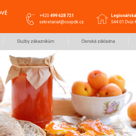
+420
499 628 721
Legionářská
sekretariat@coopdk.cz
544 01 Dvůr
Služby zákazníkům
Členská základna