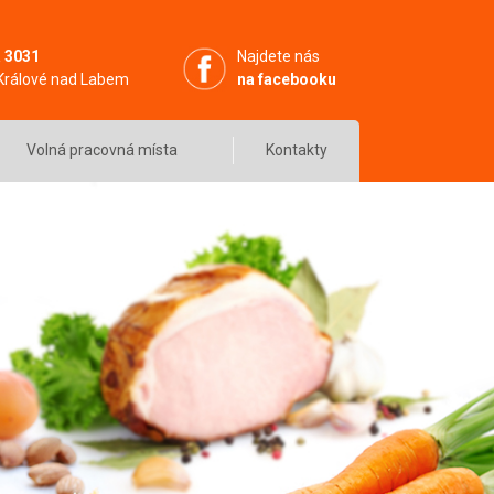
 3031
Najdete nás
 Králové nad Labem
na facebooku
Volná pracovná místa
Kontakty