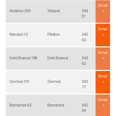
Detail
Kocléřov 209
Vítězná
544
01
Detail
Náměstí 12
Pilníkov
542
42
Detail
Dolní Branná 188
Dolní Branná
543
62
Detail
Čermná 191
Čermná
543
77
Detail
Bernartice 62
Bernartice
542
04