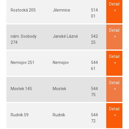
Detail
Roztocká 205
Jilemnice
514
01
Detail
nám. Svobody
Janské Lázně
542
274
25
Detail
Nemojov 251
Nemojov
544
61
Detail
Mostek 145
Mostek
544
75
Detail
Rudník 59
Rudník
544
72