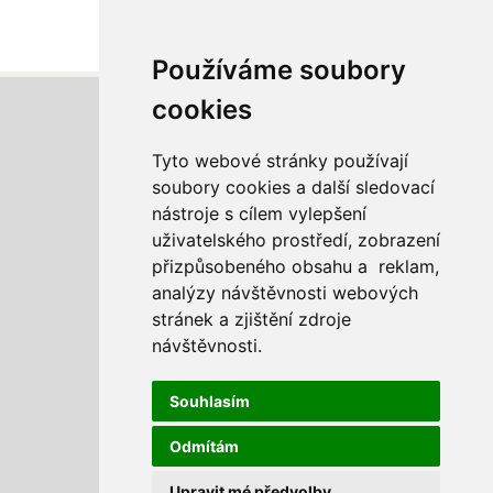
Používáme soubory
cookies
Tyto webové stránky používají
soubory cookies a další sledovací
nástroje s cílem vylepšení
COOP Dvůr Králové n.L., družstvo
uživatelského prostředí, zobrazení
Legionářská 3031
přizpůsobeného obsahu a reklam,
544 01 Dvůr Králové nad Labem
analýzy návštěvnosti webových
stránek a zjištění zdroje
+420
499 628 721
návštěvnosti.
Souhlasím
sekretariat@coopdk.cz
Odmítám
www.coopdk.cz
Upravit mé předvolby