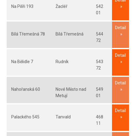
Na Pilíři 193
Žacléř
542
01
Detail
Bílá Třemešná 78
Bílá Třemešná
544
72
Detail
Na Bělidle 7
Rudník
543
72
Detail
Nahořanská 60
Nové Město nad
549
Metují
01
Detail
Palackého 545
Tanvald
468
11