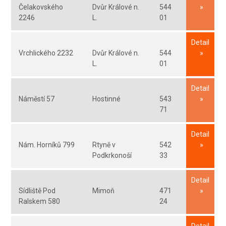
Čelakovského
Dvůr Králové n.
544
2246
L.
01
Detail
Vrchlického 2232
Dvůr Králové n.
544
L.
01
Detail
Náměstí 57
Hostinné
543
71
Detail
Nám. Horníků 799
Rtyně v
542
Podkrkonoší
33
Detail
Sídliště Pod
Mimoň
471
Ralskem 580
24
Detail