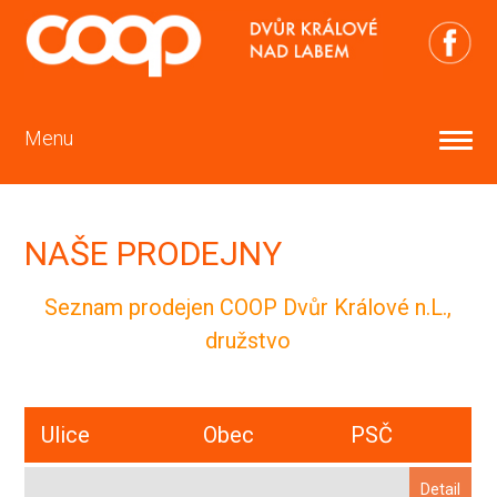
Menu
NAŠE PRODEJNY
Seznam prodejen COOP Dvůr Králové n.L.,
družstvo
Ulice
Obec
PSČ
Detail