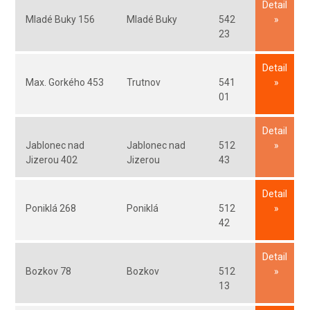
Detail
Mladé Buky 156
Mladé Buky
542
23
Detail
Max. Gorkého 453
Trutnov
541
01
Detail
Jablonec nad
Jablonec nad
512
Jizerou 402
Jizerou
43
Detail
Poniklá 268
Poniklá
512
42
Detail
Bozkov 78
Bozkov
512
13