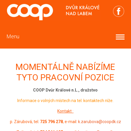
Menu
MOMENTÁLNĚ NABÍZÍME
TYTO PRACOVNÍ POZICE
COOP Dvůr Králové n.L., družstvo
Informace o volných místech na tel. kontaktech níže.
Kontakt :
p. Zárubová, tel.
725 796 278
, e-mail:
k.zarubova@coopdk.cz