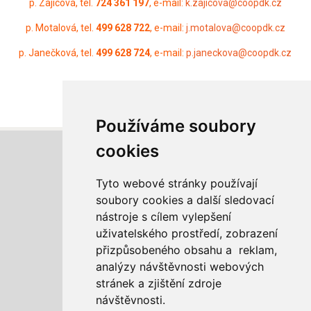
p. Zajícová, tel.
724 361 197
, e-mail:
k.zajicova@coopdk.cz
p. Motalová, tel.
499 628 722
, e-mail:
j.motalova@coopdk.cz
p. Janečková, tel.
499 628 724
, e-mail:
p.janeckova@coopdk.cz
Používáme soubory
cookies
Tyto webové stránky používají
soubory cookies a další sledovací
nástroje s cílem vylepšení
COOP Dvůr Králové n.L., družstvo
uživatelského prostředí, zobrazení
Legionářská 3031
přizpůsobeného obsahu a reklam,
544 01 Dvůr Králové nad Labem
analýzy návštěvnosti webových
stránek a zjištění zdroje
+420
499 628 721
návštěvnosti.