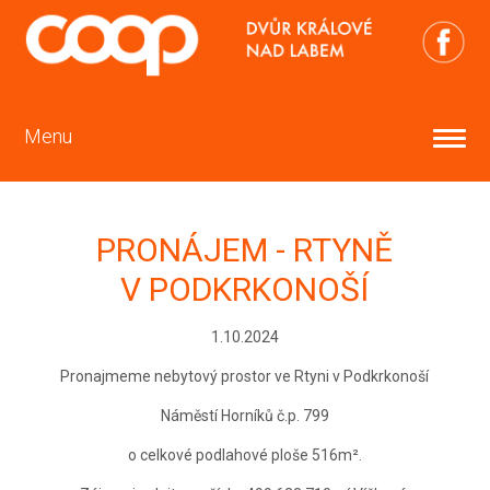
Menu
PRONÁJEM - RTYNĚ
V PODKRKONOŠÍ
1.10.2024
Pronajmeme nebytový prostor ve Rtyni v Podkrkonoší
Náměstí Horníků č.p. 799
o celkové podlahové ploše 516m².