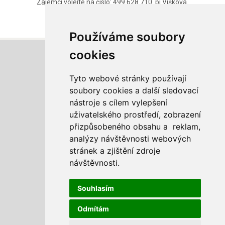
Zájemci volejte na číslo: 499 628 710 pí Víšková.
Používáme soubory
cookies
Tyto webové stránky používají
soubory cookies a další sledovací
nástroje s cílem vylepšení
COOP Dvůr Králové n.L., družstvo
uživatelského prostředí, zobrazení
Legionářská 3031
přizpůsobeného obsahu a reklam,
544 01 Dvůr Králové nad Labem
analýzy návštěvnosti webových
stránek a zjištění zdroje
+420
499 628 721
návštěvnosti.
Souhlasím
sekretariat@coopdk.cz
Odmítám